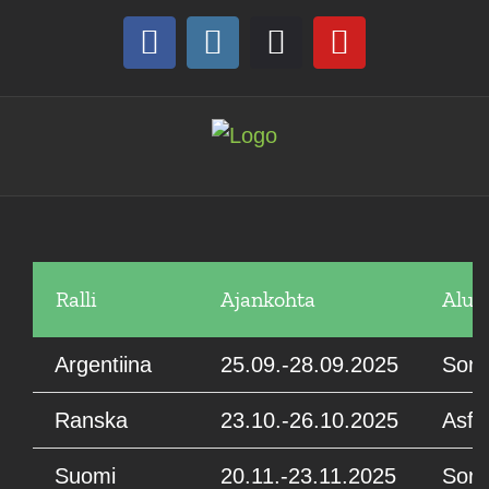
Skip
to
Facebook
Instagram
Discord
YouTube
content
Ralli
Ajankohta
Alus
Argentiina
25.09.-28.09.2025
Sora
Ranska
23.10.-26.10.2025
Asfal
Suomi
20.11.-23.11.2025
Sora