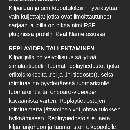
Kilpailuun ja sen lopputuloksiin hyväksytään
vain kuljettajat jotka ovat ilmoittautuneet
sarjaan ja joilla on oikea nimi RSF-
pluginissa profiilin Real Name osiossa.
REPLAYIDEN TALLENTAMINEN
Kilpailijalla on velvollisuus säilyttää
simulaatiopelin luomat replaytiedostot (joka
erikoiskokeelta .rpl
ja .ini tiedostot), sekä
toimittaa ne pyydettäessä tuomaristolle
tuomarointia tai onboard-videoiden
kuvaamista varten.
Replaytiedostojen
toimittamatta jättäminen voi johtaa
tuloksen
hylkäämiseen. Replaytiedostoja ei jaeta
kilpailunjohdon ja tuomariston ulkopuolelle.