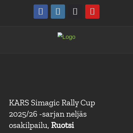
Skip
to
Facebook
Instagram
Discord
YouTube
content
KARS Simagic Rally Cup
2025/26 -sarjan neljäs
osakilpailu,
Ruotsi