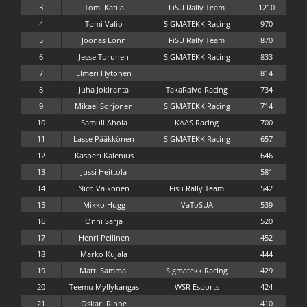
3
Tomi Katila
FiSU Rally Team
1210
4
Tomi Valio
SIGMATEKK Racing
970
5
Joonas Lönn
FiSU Rally Team
870
6
Jesse Turunen
SIGMATEKK Racing
833
7
Elmeri Hytönen
814
8
Juha Jokiranta
TakaRaivo Racing
734
9
Mikael Sorjonen
SIGMATEKK Racing
714
10
Samuli Ahola
KAAS Racing
700
11
Lasse Pääkkönen
SIGMATEKK Racing
657
12
Kasperi Kalenius
646
13
Jussi Heittola
581
14
Nico Valkonen
Fisu Rally Team
542
15
Mikko Hugg
VaToSUA
539
16
Onni Sarja
520
17
Henri Pellinen
452
18
Marko Kujala
444
19
Matti Sammal
Sigmatekk Racing
429
20
Teemu Myllykangas
WSR Esports
424
21
Oskari Rinne
410