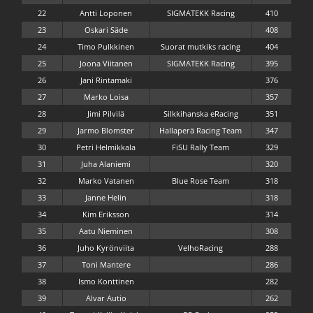
22
Antti Loponen
SIGMATEKK Racing
410
23
Oskari Säde
408
24
Timo Pulkkinen
Suorat mutkiks racing
404
25
Joona Viitanen
SIGMATEKK Racing
395
26
Jani Rintamaki
376
27
Marko Loisa
357
28
Jimi Pilvilä
Silkkihanska eRacing
351
29
Jarmo Blomster
Hallaperä Racing Team
347
30
Petri Helmikkala
FiSU Rally Team
329
31
Juha Alaniemi
320
32
Marko Vatanen
Blue Rose Team
318
33
Janne Helin
318
34
Kim Eriksson
314
35
Aatu Nieminen
308
36
Juho Kyrönviita
VelhoRacing
288
37
Toni Mantere
286
38
Ismo Konttinen
282
39
Alvar Autio
262