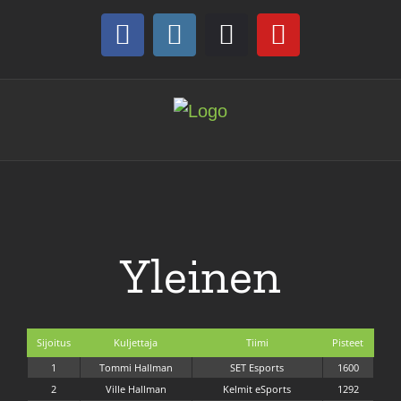
Skip
to
Facebook
Instagram
Discord
YouTube
content
Yleinen
Sijoitus
Kuljettaja
Tiimi
Pisteet
1
Tommi Hallman
SET Esports
1600
2
Ville Hallman
Kelmit eSports
1292