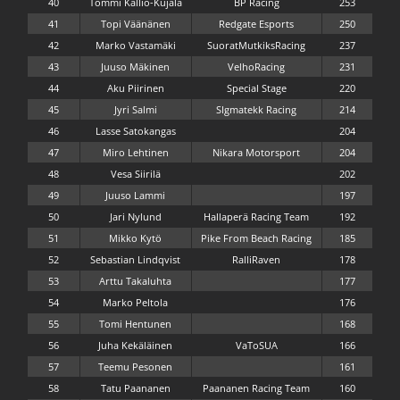
40
Tommi Kallio-Kujala
BP Racing
253
41
Topi Väänänen
Redgate Esports
250
42
Marko Vastamäki
SuoratMutkiksRacing
237
43
Juuso Mäkinen
VelhoRacing
231
44
Aku Piirinen
Special Stage
220
45
Jyri Salmi
SIgmatekk Racing
214
46
Lasse Satokangas
204
47
Miro Lehtinen
Nikara Motorsport
204
48
Vesa Siirilä
202
49
Juuso Lammi
197
50
Jari Nylund
Hallaperä Racing Team
192
51
Mikko Kytö
Pike From Beach Racing
185
52
Sebastian Lindqvist
RalliRaven
178
53
Arttu Takaluhta
177
54
Marko Peltola
176
55
Tomi Hentunen
168
56
Juha Kekäläinen
VaToSUA
166
57
Teemu Pesonen
161
58
Tatu Paananen
Paananen Racing Team
160