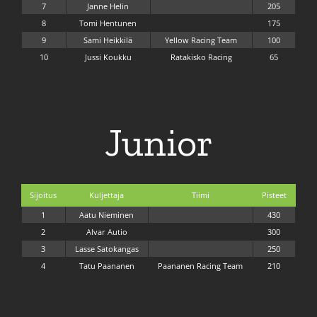
7
Janne Helin
205
8
Tomi Hentunen
175
9
Sami Heikkilä
Yellow Racing Team
100
10
Jussi Koukku
Ratakisko Racing
65
Junior
Sijoitus
Kuljettaja
Tiimi
Pisteet
1
Aatu Nieminen
430
2
Alvar Autio
300
3
Lasse Satokangas
250
4
Tatu Paananen
Paananen Racing Team
210