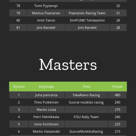
78
Tomi Pyylampi
32
79
Markus Paananen
Paananen Racing Team
31
80
Antti Tainio
SimPUNK! Tehdastiimi
28
81
Jimi Randell
Jimi Randell
28
Masters
Sijoitus
Kuljettaja
Tiimi
Pisteet
1
Juha Jokiranta
TakaRaivo Racing
480
2
Timo Pulkkinen
Suorat mutkiks racing
290
3
Marko Loisa
275
4
Petri Helmikkala
FiSU Rally Team
240
5
Ismo Konttinen
225
6
Marko Vastamäki
SuoratMutkiksRacing
215