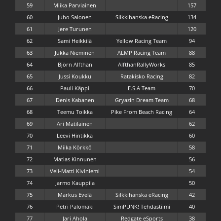
59
Miika Parviainen
157
60
Juho Salonen
Silkkihanska eRacing
134
61
Jere Turunen
120
62
Sami Heikkilä
Yellow Racing Team
94
63
Jukka Nieminen
ALMP Racing Team
88
64
Björn Alfthan
AlfthanRallyWorks
85
65
Jussi Koukku
Ratakisko Racing
82
66
Pauli Käppi
E.S.A Team
70
67
Denis Kabanen
Gryazin Dream Team
68
68
Teemu Toikka
Pike From Beach Racing
64
69
Ari Matilainen
62
70
Leevi Hintikka
60
71
Miika Körkkö
58
72
Matias Kinnunen
56
73
Veli-Matti Kiviniemi
54
74
Jarmo Kauppila
50
75
Markus Evelä
Silkkihanska eRacing
42
76
Petri Palomäki
SimPUNK! Tehdastiimi
40
77
Jari Ahola
Redgate eSports
38