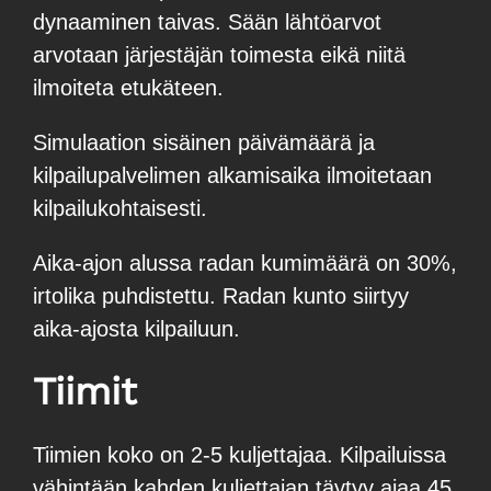
dynaaminen taivas. Sään lähtöarvot
arvotaan järjestäjän toimesta eikä niitä
ilmoiteta etukäteen.
Simulaation sisäinen päivämäärä ja
kilpailupalvelimen alkamisaika ilmoitetaan
kilpailukohtaisesti.
Aika-ajon alussa radan kumimäärä on 30%,
irtolika puhdistettu. Radan kunto siirtyy
aika-ajosta kilpailuun.
Tiimit
Tiimien koko on 2-5 kuljettajaa. Kilpailuissa
vähintään kahden kuljettajan täytyy ajaa 45