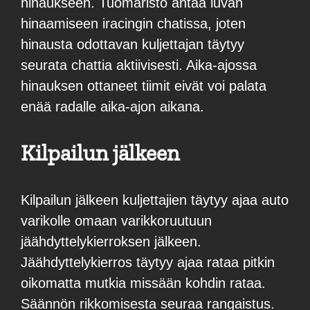
hinaukseen. Tuomaristo antaa luvan
hinaamiseen iracingin chatissa, joten
hinausta odottavan kuljettajan täytyy
seurata chattia aktiivisesti. Aika-ajossa
hinauksen ottaneet tiimit eivät voi palata
enää radalle aika-ajon aikana.
Kilpailun jälkeen
Kilpailun jälkeen kuljettajien täytyy ajaa auto
varikolle omaan varikkoruutuun
jäähdyttelykierroksen jälkeen.
Jäähdyttelykierros täytyy ajaa rataa pitkin
oikomatta mutkia missään kohdin rataa.
Säännön rikkomisesta seuraa rangaistus.