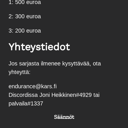
1: 500 euroa
2: 300 euroa
3: 200 euroa
Yhteystiedot
Jos sarjasta ilmenee kysyttävää, ota
yhteyttä:
endurance@kars.fi
Discordissa Joni Heikkinen#4929 tai
palvaila#1337
Säännöt