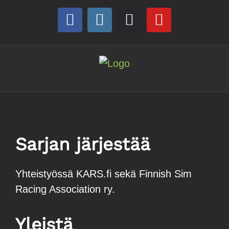
Skip
to
Facebook
Instagram
Discord
YouTube
content
Sarjan järjestää
Yhteistyössä KARS.fi sekä Finnish Sim
Racing Association ry.
Yleistä