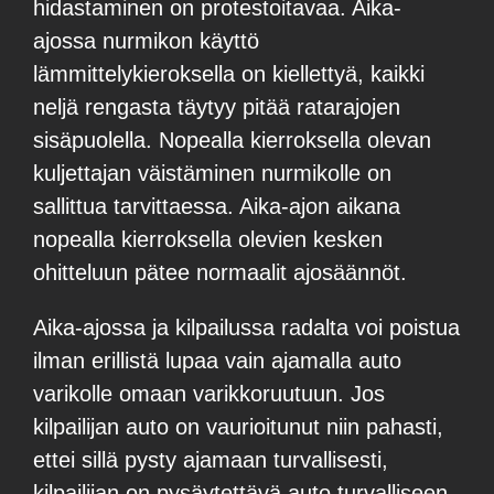
hidastaminen on protestoitavaa. Aika-
ajossa nurmikon käyttö
lämmittelykieroksella on kiellettyä, kaikki
neljä rengasta täytyy pitää ratarajojen
sisäpuolella. Nopealla kierroksella olevan
kuljettajan väistäminen nurmikolle on
sallittua tarvittaessa. Aika-ajon aikana
nopealla kierroksella olevien kesken
ohitteluun pätee normaalit ajosäännöt.
Aika-ajossa ja kilpailussa radalta voi poistua
ilman erillistä lupaa vain ajamalla auto
varikolle omaan varikkoruutuun. Jos
kilpailijan auto on vaurioitunut niin pahasti,
ettei sillä pysty ajamaan turvallisesti,
kilpailijan on pysäytettävä auto turvalliseen