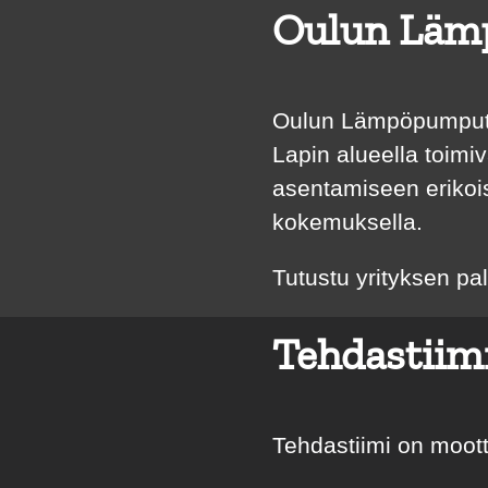
Oulun Läm
Oulun Lämpöpumput 
Lapin alueella toim
asentamiseen erikoi
kokemuksella.
Tutustu yrityksen pa
Tehdastiim
Tehdastiimi on moott