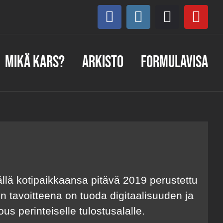
Facebook
Instagram
Discord
You
Mikä KARS?
Arkisto
Formulavisa
lä kotipaikkaansa pitävä 2019 perustettu
en tavoitteena on tuoda digitaalisuuden ja
s perinteiselle tulostusalalle.