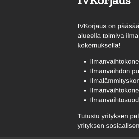
IVKorjaus
IVKorjaus on pääsää
alueella toimiva ilm
kokemuksella!
Ilmanvaihtokonei
Ilmanvaihdon puh
Ilmalämmityskon
Ilmanvaihtokone
Ilmanvaihtosuoda
Tutustu yrityksen pa
yrityksen sosiaalis