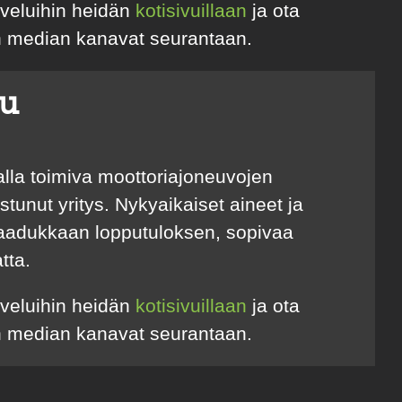
lveluihin heidän
kotisivuillaan
ja ota
en median kanavat seurantaan.
u
lla toimiva moottoriajoneuvojen
tunut yritys. Nykyaikaiset aineet ja
laadukkaan lopputuloksen, sopivaa
tta.
lveluihin heidän
kotisivuillaan
ja ota
en median kanavat seurantaan.