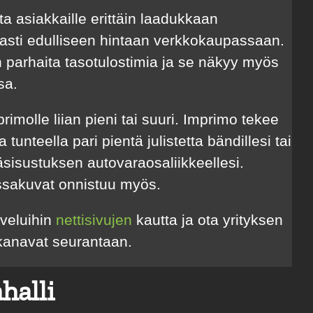
a asiakkaille erittäin laadukkaan
asti edulliseen hintaan verkkokaupassaan.
 parhaita tasotulostimia ja se näkyy myös
sa.
rimolle liian pieni tai suuri. Imprimo tekee
 tunteella pari pientä julistetta bändillesi tai
isustuksen autovaraosaliikkeellesi.
issakuvat onnistuu myös.
lveluihin
nettisivujen
kautta ja ota yrityksen
kanavat seurantaan.
halli