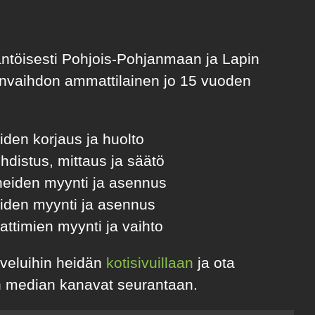
ntöisesti Pohjois-Pohjanmaan ja Lapin
anvaihdon ammattilainen jo 15 vuoden
den korjaus ja huolto
distus, mittaus ja säätö
eiden myynti ja asennus
iden myynti ja asennus
ttimien myynti ja vaihto
lveluihin heidän
kotisivuillaan
ja ota
en median kanavat seurantaan.