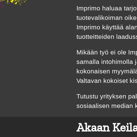
Imprimo haluaa tarjot
tuotevalikoiman oike
Imprimo käyttää alan
tuotteitteiden laadus
Mikään työ ei ole Imp
samalla intohimolla ja
kokonaisen myymäläs
Valtavan kokoiset k
Tutustu yrityksen pa
sosiaalisen median 
Akaan Keila