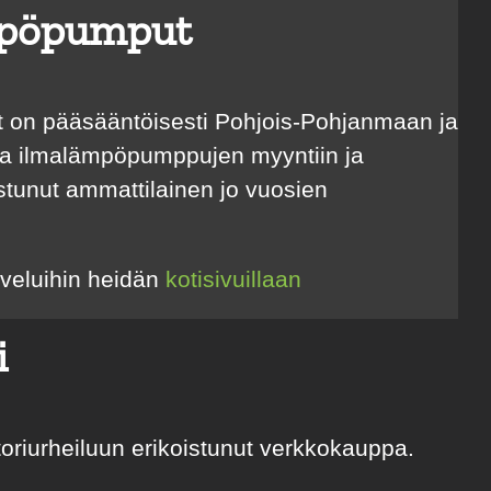
pöpumput
on pääsääntöisesti Pohjois-Pohjanmaan ja
iva ilmalämpöpumppujen myyntiin ja
stunut ammattilainen jo vuosien
lveluihin heidän
kotisivuillaan
i
oriurheiluun erikoistunut verkkokauppa.