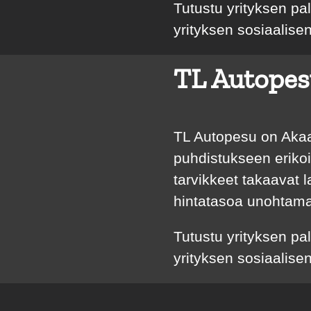
Tutustu yrityksen pa
yrityksen sosiaalis
TL Autopes
TL Autopesu on Akaa
puhdistukseen erikois
tarvikkeet takaavat 
hintatasoa unohtama
Tutustu yrityksen pa
yrityksen sosiaalis