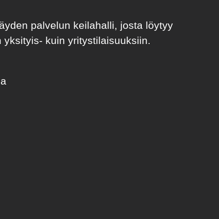
äyden palvelun keilahalli, josta löytyy
n yksityis- kuin yritystilaisuuksiin.
ia