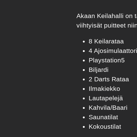
Akaan Keilahalli on t
viihtyisät puitteet nii
8 Keilarataa
4 Ajosimulaattor
Playstation5
Biljardi
2 Darts Rataa
Ilmakiekko
Lautapelejä
Kahvila/Baari
Saunatilat
Kokoustilat