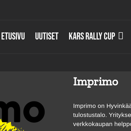
Etusivu
Uutiset
KARS Rally Cup
Imprimo
Imprimo on Hyvinkääl
tulostustalo. Yrityks
verkkokaupan helppou