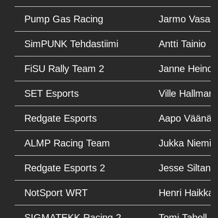
Pump Gas Racing
Jarmo Vasa
SimPUNK Tehdastiimi
Antti Tainio
FiSU Rally Team 2
Janne Heino
SET Esports
Ville Hallman
Redgate Esports
Aapo Väänän
ALMP Racing Team
Jukka Niemin
Redgate Esports 2
Jesse Siltane
NotSport WRT
Henri Haikka
SIGMATEKK Racing 2
Tomi Tabell