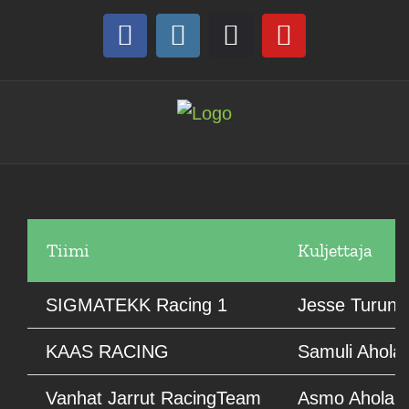
Skip
to
Facebook
Instagram
Discord
YouTube
content
Tiimi
Kuljettaja
SIGMATEKK Racing 1
Jesse Turune
KAAS RACING
Samuli Ahola
Vanhat Jarrut RacingTeam
Asmo Ahola