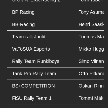
BP Racing
Tony Asuman
BB-Racing
Henri Sääskila
Team ralli Juntit
Tuomas Mäki
VaToSUA Esports
Mikko Hugg
Rally Team Runkiboys
Simo Viinane
Tank Pro Rally Team
Otto Pitkänen
BS+COMPETITION
Oskari Rinne
FiSU Rally Team 1
Tommi Mäkin