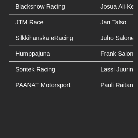
Blacksnow Racing
Josua Ali-Kes
JTM Race
Jan Talso
Silkkihanska eRacing
Juho Salonen
Humppajuna
Frank Salone
Sontek Racing
Lassi Juurine
PAANAT Motorsport
Pauli Raitane