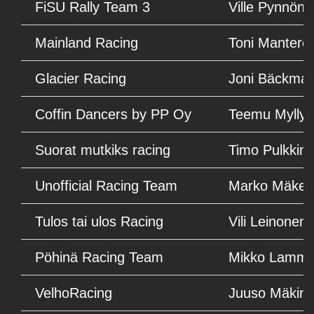
FiSU Rally Team 3
Ville Pynnöne
Mainland Racing
Toni Mantere
Glacier Racing
Joni Bäckma
Coffin Dancers by PP Oy
Teemu Mylly
Suorat mutkiks racing
Timo Pulkkin
Unofficial Racing Team
Marko Mäkel
Tulos tai ulos Racing
Vili Leinonen
Pöhinä Racing Team
Mikko Lammi
VelhoRacing
Juuso Mäkin