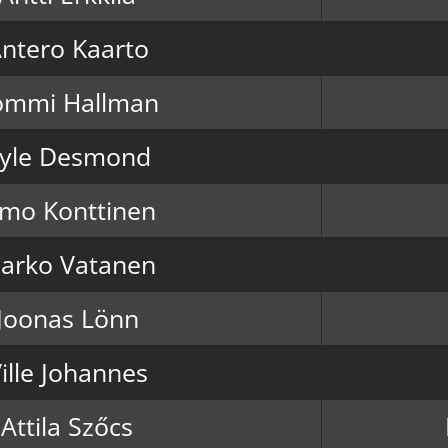
ntero Kaarto
ommi Hallman
yle Desmond
smo Konttinen
arko Vatanen
Joonas Lönn
ille Johannes
Attila Szőcs