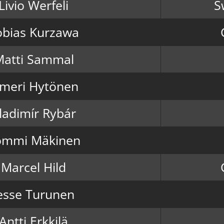
Livio Werfeli
S
obias Kurzawa
Matti Sammal
lmeri Hytönen
ladimír Rybár
ommi Mäkinen
Marcel Hild
esse Turunen
Antti Erkkilä