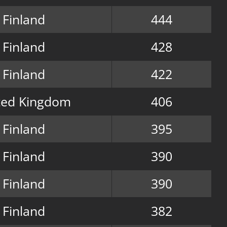
Finland
444
Finland
428
Finland
422
ted Kingdom
406
Finland
395
Finland
390
Finland
390
Finland
382