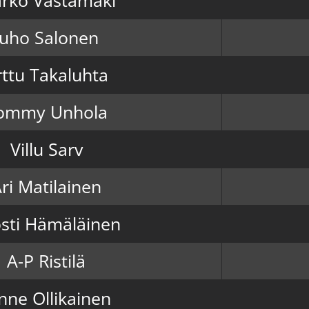
Juho Salonen
rttu Takaluhta
ommy Unhola
Villu Sarv
ri Matilainen
sti Hämäläinen
A-P Ristilä
nne Ollikainen