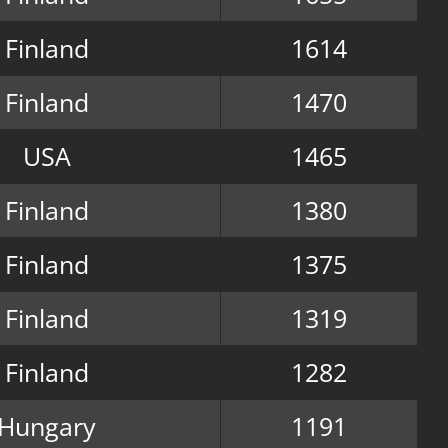
Finland
1614
Finland
1470
USA
1465
Finland
1380
Finland
1375
Finland
1319
Finland
1282
Hungary
1191