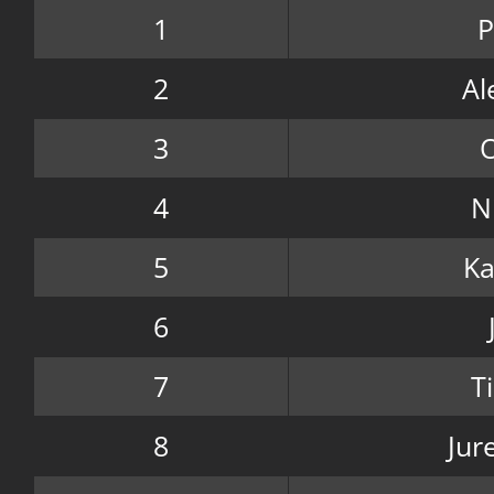
1
P
2
Al
3
O
4
N
5
Ka
6
7
T
8
Jur