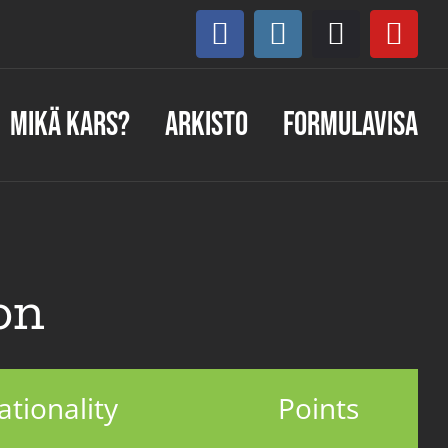
Facebook
Instagram
Discord
You
Mikä KARS?
Arkisto
Formulavisa
on
ationality
Points