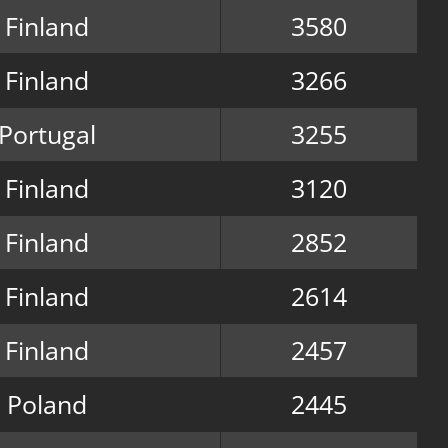
Finland
3580
Finland
3266
Portugal
3255
Finland
3120
Finland
2852
Finland
2614
Finland
2457
Poland
2445