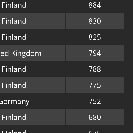
Finland
884
Finland
830
Finland
825
ted Kingdom
794
Finland
788
Finland
775
Germany
752
Finland
680
Finland
675