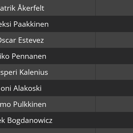
atrik Åkerfelt
eksi Paakkinen
scar Estevez
iko Pennanen
speri Kalenius
Joni Alakoski
imo Pulkkinen
ek Bogdanowicz