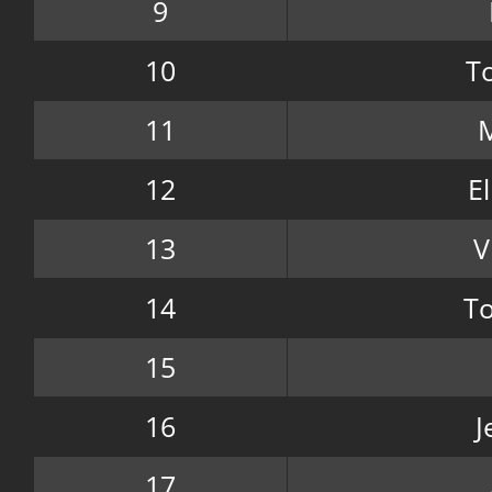
9
10
T
11
12
E
13
V
14
T
15
16
J
17