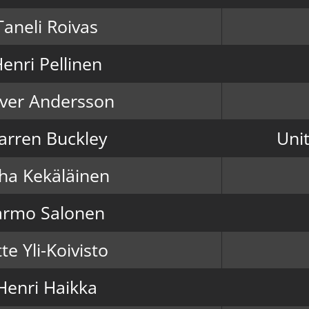
Taneli Roivas
enri Pellinen
iver Andersson
arren Buckley
Uni
ha Kekäläinen
armo Salonen
te Yli-Koivisto
Henri Haikka