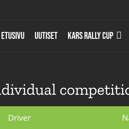
Etusivu
Uutiset
KARS Rally Cup
ndividual competiti
Driver
N