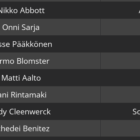
Nikko Abbott
Onni Sarja
sse Pääkkönen
armo Blomster
Matti Aalto
ani Rintamaki
dy Cleenwerck
So
chedei Benitez