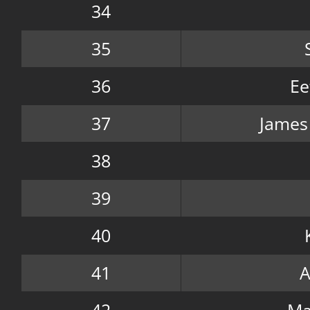
34
35
36
Ee
37
James
38
39
40
41
A
42
Ma