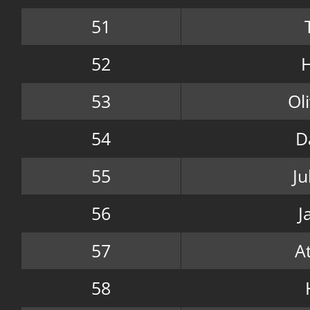
51
52
H
53
Ol
54
D
55
Ju
56
J
57
At
58