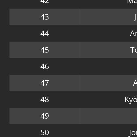
43
44
A
45
T
46
47
A
48
Kyö
49
50
Jo