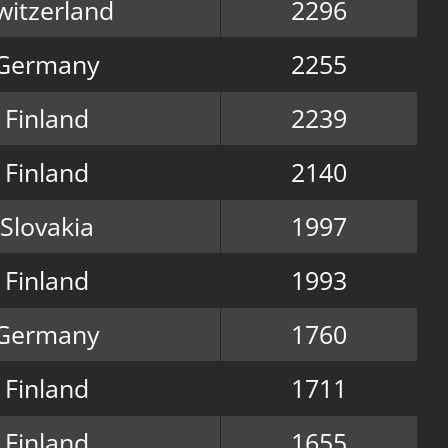
witzerland
2296
Germany
2255
Finland
2239
Finland
2140
Slovakia
1997
Finland
1993
Germany
1760
Finland
1711
Finland
1655