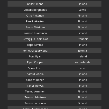
Oskari Rinne
Finland
Oskars Bergmanis
Latvia
Otto Pitkänen
Finland
Patrik Åkerfelt
Finland
Peetu Mäkinen
Finland
Rasmus Tuominen
Finland
Remigijus Lapinskas
Lithuania
Repo Kimmo
Finland
Romet Gregory Subi
Estonia
Ross Ryan
Ireland
Ryan Cooper
Netherlands
Samir Foch
Latvia
Samuli Ahola
Finland
Simo Viinanen
Finland
Taneli Roivas
Finland
Teemu Arminen
Finland
Teemu Heinänen
Finland
Teemu Lahtonen
Finland
Teemu Myllykangas
Finland