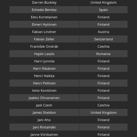
Darren Buckley
United Kingdom
Echedei Benitez
Spain
Eetu Kortelainen
Finland
Elmeri Hytönen
Finland
Fabian Lindner
Austria
Fabian Zeller
Switzerland
František Ondrák
Czechia
Hajdo Laszlo
Romania
Harri Junnila
Finland
Harri Räsänen
Finland
Henri Haikka
Finland
Henri Pellinen
Finland
Ismo Konttinen
Finland
Jaakko Ohvanainen
Finland
Jack Czech
Czechia
James Sheldon
United Kingdom
Jani Aho
Finland
Jani Rintamäki
Finland
Janne Viinikainen
Finland