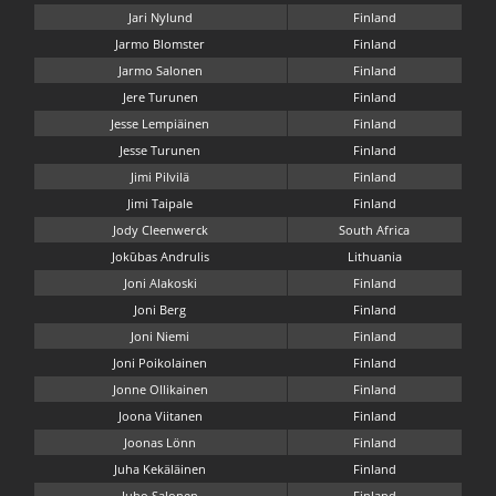
Jari Nylund
Finland
Jarmo Blomster
Finland
Jarmo Salonen
Finland
Jere Turunen
Finland
Jesse Lempiäinen
Finland
Jesse Turunen
Finland
Jimi Pilvilä
Finland
Jimi Taipale
Finland
Jody Cleenwerck
South Africa
Jokūbas Andrulis
Lithuania
Joni Alakoski
Finland
Joni Berg
Finland
Joni Niemi
Finland
Joni Poikolainen
Finland
Jonne Ollikainen
Finland
Joona Viitanen
Finland
Joonas Lönn
Finland
Juha Kekäläinen
Finland
Juho Salonen
Finland