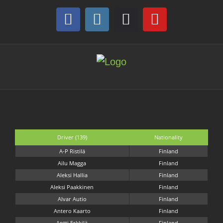
Skip
to
Facebook
Instagram
Discord
YouTube
content
Driver (139)
Nationality
A-P Ristilä
Finland
Ailu Magga
Finland
Aleksi Hallia
Finland
Aleksi Paakkinen
Finland
Alvar Autio
Finland
Antero Kaarto
Finland
Antti Erkkilä
Finland