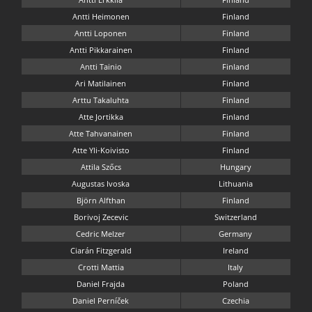
Antti Heimonen
Finland
Antti Loponen
Finland
Antti Pikkarainen
Finland
Antti Tainio
Finland
Ari Matilainen
Finland
Arttu Takaluhta
Finland
Atte Jortikka
Finland
Atte Tahvanainen
Finland
Atte Yli-Koivisto
Finland
Attila Szőcs
Hungary
Augustas Ivoska
Lithuania
Björn Alfthan
Finland
Borivoj Zecevic
Switzerland
Cedric Melzer
Germany
Ciarán Fitzgerald
Ireland
Crotti Mattia
Italy
Daniel Frajda
Poland
Daniel Perníček
Czechia