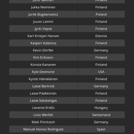
Jukka Nieminen
Finland
Jurek Bogdanowicz
Poland
Juuso Lammi
Finland
Jyrki Vepsä
Finland
Karl Kristjan Hansen
Estonia
Kasperi Kalenius
Finland
Kevin Dörfler
Germany
Kim Eriksson
Finland
Konsta Kananen
Finland
Kyle Desmond
USA
Kyösti Hämäläinen
Finland
Lasse Bartnick
Germany
Lasse Pääkkönen
Finland
Lasse Satokangas
Finland
Levente Erdős
Hungary
Livio Werfeli
Switzerland
Maik Pönitzsch
Germany
Manuel Alonso Rodriguez
Spain