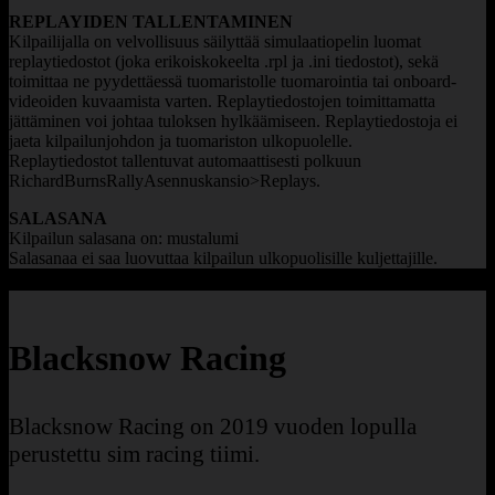
REPLAYIDEN TALLENTAMINEN
Kilpailijalla on velvollisuus säilyttää simulaatiopelin luomat
replaytiedostot (joka erikoiskokeelta .rpl
ja .ini tiedostot), sekä
toimittaa ne pyydettäessä tuomaristolle tuomarointia tai onboard-
videoiden kuvaamista varten.
Replaytiedostojen toimittamatta
jättäminen voi johtaa
tuloksen hylkäämiseen. Replaytiedostoja ei
jaeta kilpailunjohdon ja tuomariston ulkopuolelle.
Replaytiedostot tallentuvat automaattisesti polkuun
RichardBurnsRallyAsennuskansio>Replays.
SALASANA
Kilpailun salasana on: mustalumi
Salasanaa ei saa luovuttaa kilpailun ulkopuolisille kuljettajille.
Blacksnow Racing
Blacksnow Racing on 2019 vuoden lopulla
perustettu sim racing tiimi.