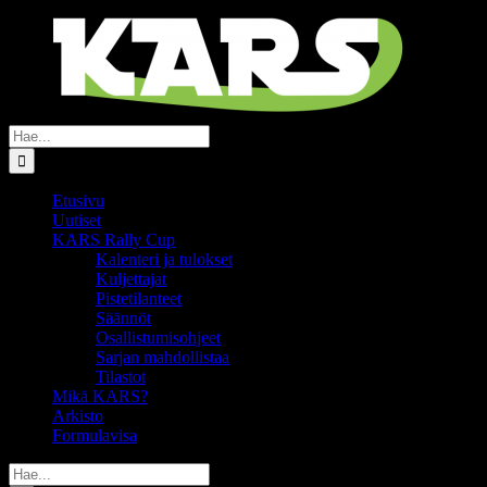
Skip
Facebook
Instagram
Discord
YouTube
to
content
Etsi
...
Etusivu
Uutiset
KARS Rally Cup
Kalenteri ja tulokset
Kuljettajat
Pistetilanteet
Säännöt
Osallistumisohjeet
Sarjan mahdollistaa
Tilastot
Mikä KARS?
Arkisto
Formulavisa
Etsi