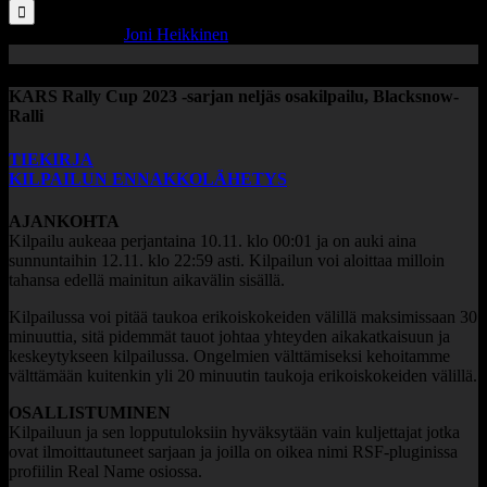
...
Blacksnow-Ralli
Joni Heikkinen
2023-11-04T00:05:08+00:00
KARS Rally Cup 2023 -sarjan neljäs osakilpailu,
Blacksnow-
Ralli
TIEKIRJA
KILPAILUN ENNAKKOLÄHETYS
AJANKOHTA
Kilpailu aukeaa perjantaina 10.11. klo 00:01 ja on auki aina
sunnuntaihin 12.11. klo 22:59 asti. Kilpailun
voi aloittaa milloin
tahansa edellä mainitun aikavälin sisällä.
Kilpailussa voi pitää taukoa erikoiskokeiden välillä maksimissaan 30
minuuttia, sitä pidemmät tauot johtaa
yhteyden aikakatkaisuun ja
keskeytykseen kilpailussa. Ongelmien välttämiseksi kehoitamme
välttämään kuitenkin yli 20 minuutin taukoja erikoiskokeiden välillä.
OSALLISTUMINEN
Kilpailuun ja sen lopputuloksiin hyväksytään vain kuljettajat jotka
ovat ilmoittautuneet sarjaan ja joilla on oikea nimi RSF-pluginissa
profiilin Real Name osiossa.