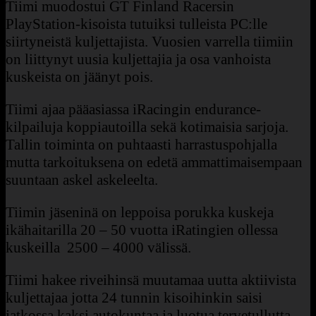
Tiimi muodostui GT Finland Racersin
PlayStation-kisoista tutuiksi tulleista PC:lle
siirtyneistä kuljettajista. Vuosien varrella tiimiin
on liittynyt uusia kuljettajia ja osa vanhoista
kuskeista on jäänyt pois.
Tiimi ajaa pääasiassa iRacingin endurance-
kilpailuja koppiautoilla sekä kotimaisia sarjoja.
Tallin toiminta on puhtaasti harrastuspohjalla
mutta tarkoituksena on edetä ammattimaisempaan
suuntaan askel askeleelta.
Tiimin jäseninä on leppoisa porukka kuskeja
ikähaitarilla 20 – 50 vuotta iR
atingien ollessa
kuskeilla 2500 – 4000 välissä.
Tiimi hakee riveihinsä muutamaa uutta aktiivista
kuljettajaa jotta 24 tunnin kisoihinkin saisi
jatkossa kaksi autokuntaa ja luotua tervetullutta