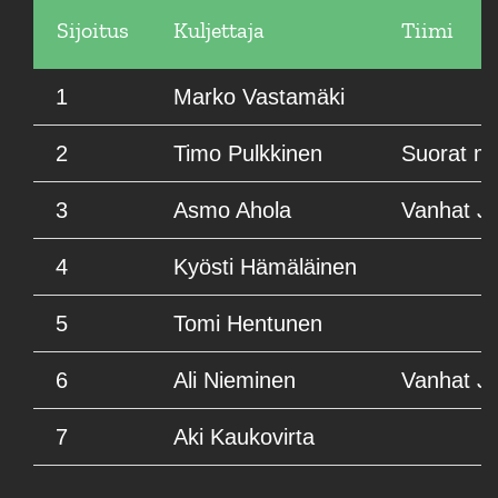
Sijoitus
Kuljettaja
Tiimi
1
Marko Vastamäki
2
Timo Pulkkinen
Suorat mu
3
Asmo Ahola
Vanhat J
4
Kyösti Hämäläinen
5
Tomi Hentunen
6
Ali Nieminen
Vanhat J
7
Aki Kaukovirta