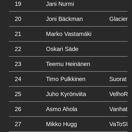
19
Jani Nurmi
20
Joni Bäckman
Glacier 
21
Marko Vastamäki
22
Oskari Säde
23
Teemu Heinänen
24
Timo Pulkkinen
Suorat m
25
Juho Kyrönviita
VelhoRa
26
Asmo Ahola
Vanhat 
27
Mikko Hugg
VaToSUA