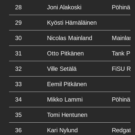
28
Joni Alakoski
Pöhinä 
29
Kyösti Hämäläinen
30
Nicolas Mainland
Mainlan
31
Otto Pitkänen
Tank Pr
32
Ville Setälä
FiSU Ra
33
Eemil Pitkänen
34
Mikko Lammi
Pöhinä 
35
Tomi Hentunen
36
Kari Nylund
Redgate