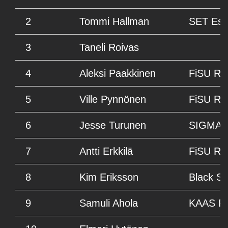
2
Tommi Hallman
SET Esp
3
Taneli Roivas
4
Aleksi Paakkinen
FiSU Ra
5
Ville Pynnönen
FiSU Ra
6
Jesse Turunen
SIGMAT
7
Antti Erkkilä
FiSU Ra
8
Kim Eriksson
Black St
9
Samuli Ahola
KAAS R