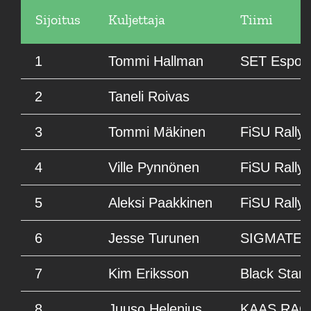
Sijoitus
Kuljettaja
Tiimi
1
Tommi Hallman
SET Esport
2
Taneli Roivas
3
Tommi Mäkinen
FiSU Rally
4
Ville Pynnönen
FiSU Rally
5
Aleksi Paakkinen
FiSU Rally
6
Jesse Turunen
SIGMATEKK
7
Kim Eriksson
Black Star
8
Juuso Helenius
KAAS RAC