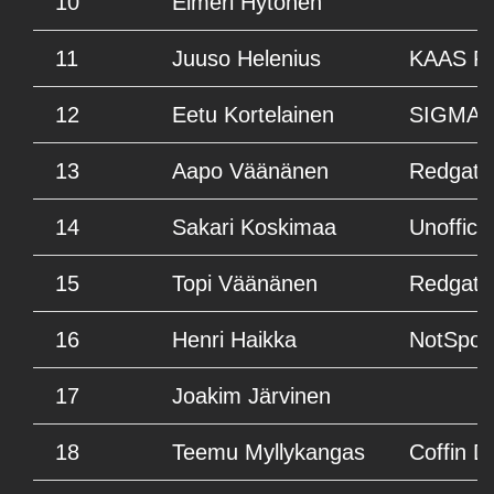
10
Elmeri Hytönen
11
Juuso Helenius
KAAS R
12
Eetu Kortelainen
SIGMAT
13
Aapo Väänänen
Redgate
14
Sakari Koskimaa
Unoffici
15
Topi Väänänen
Redgate
16
Henri Haikka
NotSpor
17
Joakim Järvinen
18
Teemu Myllykangas
Coffin 