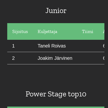
Junior
Sijoitus
Kuljettaja
Tiimi
Ai
1
Taneli Roivas
62
2
Joakim Järvinen
66
Power Stage top10