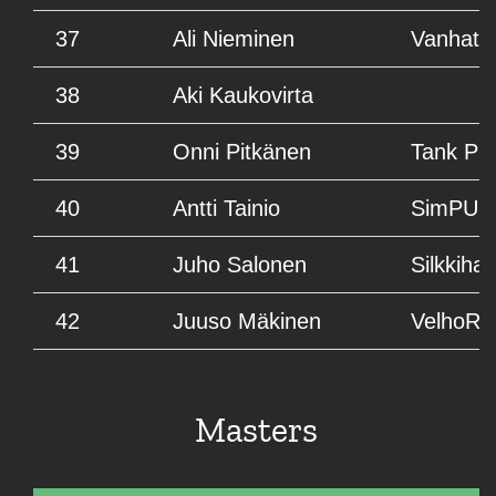
37
Ali Nieminen
Vanhat 
38
Aki Kaukovirta
39
Onni Pitkänen
Tank Pr
40
Antti Tainio
SimPUNK
41
Juho Salonen
Silkkiha
42
Juuso Mäkinen
VelhoRa
Masters